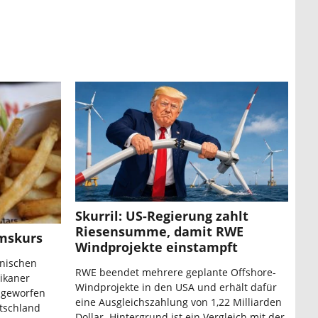
Skurril: US-Regierung zahlt
Riesensumme, damit RWE
umskurs
Windprojekte einstampft
anischen
RWE beendet mehrere geplante Offshore-
ikaner
Windprojekte in den USA und erhält dafür
l geworfen
eine Ausgleichszahlung von 1,22 Milliarden
utschland
Dollar. Hintergrund ist ein Vergleich mit der