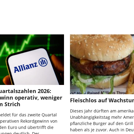
uartalszahlen 2026:
winn operativ, weniger
Fleischlos auf Wachst
m Strich
Dieses Jahr dürften am amerik
meldet für das zweite Quartal
Unabhängigkeitstag mehr Amer
operativen Rekordgewinn von
pflanzliche Burger auf den Gril
rden Euro und übertrifft die
haben als je zuvor. Auch in De
ungen deutlich. Der