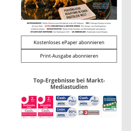
mehr
WEITERE ARTIKEL
zurück
weiter
Kostenloses ePaper abonnieren
Print-Ausgabe abonnieren
Top-Ergebnisse bei Markt-
Mediastudien