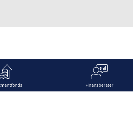
tmentfonds
Finanzberater