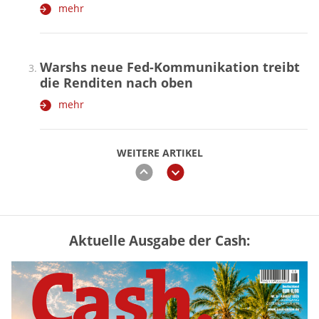
mehr
Warshs neue Fed-Kommunikation treibt
die Renditen nach oben
mehr
WEITERE ARTIKEL
zurück
weiter
Aktuelle Ausgabe der Cash:
Vermieter-Zutritt: Wann Mieter
die Wohnung öffnen müssen
mehr