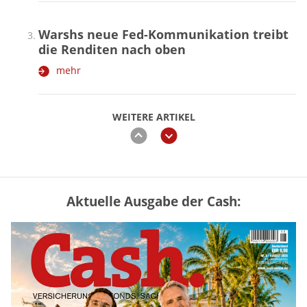
Warshs neue Fed-Kommunikation treibt
die Renditen nach oben
mehr
WEITERE ARTIKEL
zurück
weiter
Aktuelle Ausgabe der Cash:
Vermieter-Zutritt: Wann Mieter
die Wohnung öffnen müssen
mehr
Mütterrente III Tabelle: So viel Renten-