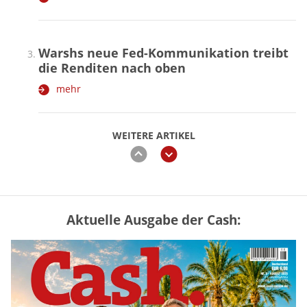
Warshs neue Fed-Kommunikation treibt
die Renditen nach oben
mehr
WEITERE ARTIKEL
zurück
weiter
Aktuelle Ausgabe der Cash:
Vermieter-Zutritt: Wann Mieter
die Wohnung öffnen müssen
mehr