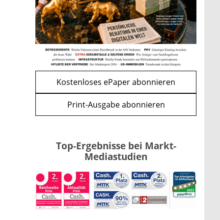
Kind möglich
mehr
WEITERE ARTIKEL
zurück
weiter
Kostenloses ePaper abonnieren
Print-Ausgabe abonnieren
Top-Ergebnisse bei Markt-
Mediastudien