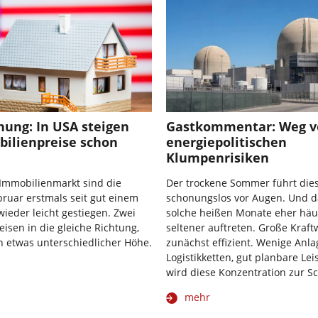
hung: In USA steigen
Gastkommentar: Weg v
bilienpreise schon
energiepolitischen
Klumpenrisiken
Immobilienmarkt sind die
Der trockene Sommer führt dies
bruar erstmals seit gut einem
schonungslos vor Augen. Und 
wieder leicht gestiegen. Zwei
solche heißen Monate eher häuf
eisen in die gleiche Richtung,
seltener auftreten. Große Kraf
 etwas unterschiedlicher Höhe.
zunächst effizient. Wenige Anla
Logistikketten, gut planbare Le
wird diese Konzentration zur S
mehr