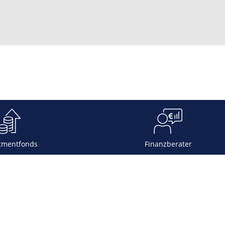
tmentfonds
Finanzberater