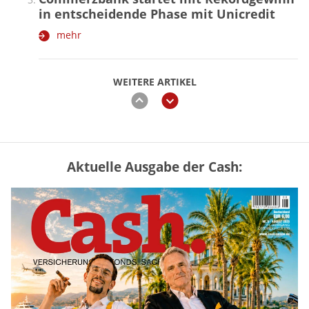
in entscheidende Phase mit Unicredit
mehr
WEITERE ARTIKEL
zurück
weiter
Aktuelle Ausgabe der Cash:
Mütterrente III Tabelle: So viel Renten-
Nachzahlung ist pro Kind möglich
mehr
„Jung kauft Alt“ 2026: Neue Förderung im
Überblick – Tabelle mit Kreditbeträgen
und Einkommensgrenzen