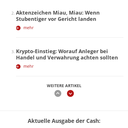
Aktenzeichen Miau, Miau: Wenn
Stubentiger vor Gericht landen
mehr
Krypto-Einstieg: Worauf Anleger bei
Handel und Verwahrung achten sollten
mehr
WEITERE ARTIKEL
zurück
weiter
Aktuelle Ausgabe der Cash:
Vermieter-Zutritt: Wann Mieter