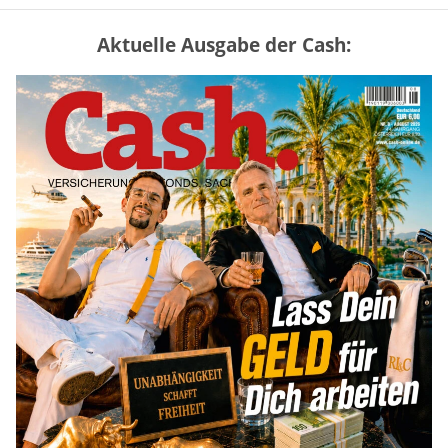
Aktuelle Ausgabe der Cash:
„Jung kauft Alt“ 2026: Neue Förderung im
Überblick – Tabelle mit Kreditbeträgen
und Einkommensgrenzen
mehr
Mütterrente III Tabelle: So viel Renten-
Nachzahlung ist pro Kind möglich
mehr
Apple-Aktie nach Quartalszahlen: Ist der
Kursrückgang jetzt eine Kaufchance?
mehr