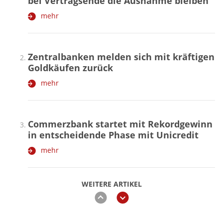
bei Vertragsende die Ausnahme bleiben
mehr
Zentralbanken melden sich mit kräftigen
Goldkäufen zurück
mehr
Commerzbank startet mit Rekordgewinn
in entscheidende Phase mit Unicredit
mehr
WEITERE ARTIKEL
zurück
weiter