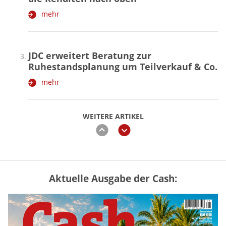
mehr
JDC erweitert Beratung zur
Ruhestandsplanung um Teilverkauf & Co.
mehr
WEITERE ARTIKEL
zurück
weiter
Aktuelle Ausgabe der Cash:
„Jung kauft Alt“ 2026: Neue Förderung im
Überblick – Tabelle mit Kreditbeträgen
und Einkommensgrenzen
mehr