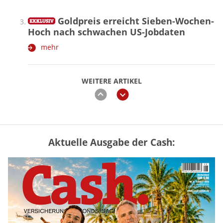
Goldpreis erreicht Sieben-Wochen-
Hoch nach schwachen US-Jobdaten
mehr
WEITERE ARTIKEL
zurück
weiter
Aktuelle Ausgabe der Cash:
Vermieter-Zutritt: Wann Mieter
die Wohnung öffnen müssen
mehr
Goldpreis erreicht Sieben-Wochen-
Hoch nach schwachen US-Jobdaten