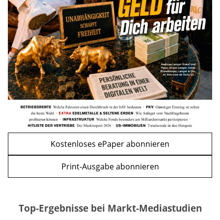
Act geben die Richtung vor
mehr
WEITERE ARTIKEL
zurück
weiter
Kostenloses ePaper abonnieren
Print-Ausgabe abonnieren
Top-Ergebnisse bei Markt-Mediastudien