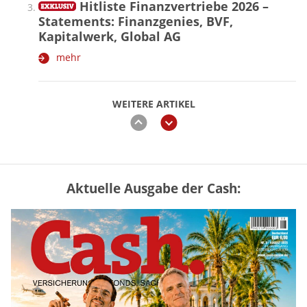
Hitliste Finanzvertriebe 2026 –
Statements: Finanzgenies, BVF,
Kapitalwerk, Global AG
mehr
WEITERE ARTIKEL
zurück
weiter
Aktuelle Ausgabe der Cash:
„Jung kauft Alt“ 2026: Neue Förderung im
Überblick – Tabelle mit Kreditbeträgen
und Einkommensgrenzen
mehr
Mütterrente III Tabelle: So viel Renten-