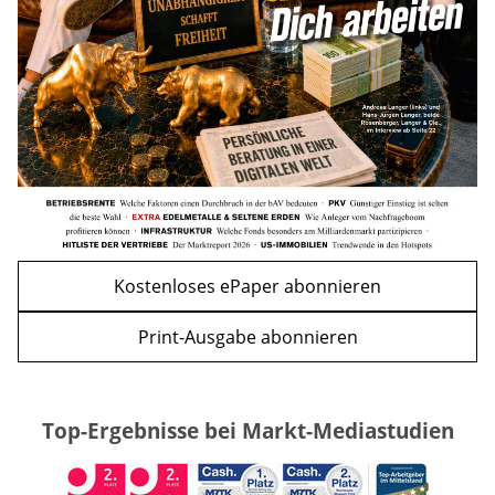
mehr
WEITERE ARTIKEL
zurück
weiter
Kostenloses ePaper abonnieren
Print-Ausgabe abonnieren
Top-Ergebnisse bei Markt-Mediastudien