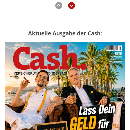
Aktuelle Ausgabe der Cash:
Vermieter-Zutritt: Wann Mieter
die Wohnung öffnen müssen
mehr
Goldpreis erreicht Sieben-Wochen-
Hoch nach schwachen US-Jobdaten
mehr
US-Kryptogesetz auf der Kippe:
Drei Streitpunkte bremsen den CLARITY
Act