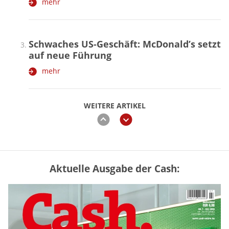
mehr
Schwaches US-Geschäft: McDonald’s setzt
auf neue Führung
mehr
WEITERE ARTIKEL
zurück
weiter
Aktuelle Ausgabe der Cash:
Mütterrente III Tabelle: So viel Renten-
Nachzahlung ist pro Kind möglich
mehr