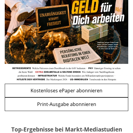
Apple-Aktie nach Quartalszahlen: Ist der
Kursrückgang jetzt eine Kaufchance?
mehr
WEITERE ARTIKEL
zurück
weiter
Kostenloses ePaper abonnieren
Print-Ausgabe abonnieren
Top-Ergebnisse bei Markt-Mediastudien