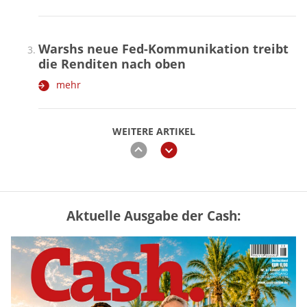
Warshs neue Fed-Kommunikation treibt
die Renditen nach oben
mehr
WEITERE ARTIKEL
zurück
weiter
Aktuelle Ausgabe der Cash:
Vermieter-Zutritt: Wann Mieter
die Wohnung öffnen müssen
mehr