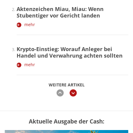
Aktenzeichen Miau, Miau: Wenn
Stubentiger vor Gericht landen
mehr
Krypto-Einstieg: Worauf Anleger bei
Handel und Verwahrung achten sollten
mehr
WEITERE ARTIKEL
zurück
weiter
Aktuelle Ausgabe der Cash:
Vermieter-Zutritt: Wann Mieter
die Wohnung öffnen müssen