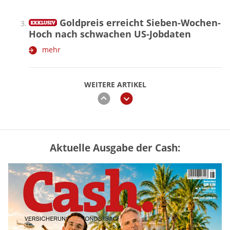
Goldpreis erreicht Sieben-Wochen-
Hoch nach schwachen US-Jobdaten
mehr
WEITERE ARTIKEL
zurück
weiter
Aktuelle Ausgabe der Cash:
Vermieter-Zutritt: Wann Mieter
die Wohnung öffnen müssen
mehr
Goldpreis erreicht Sieben-Wochen-
Hoch nach schwachen US-Jobdaten