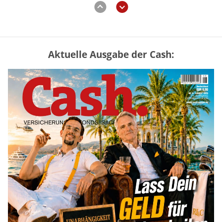
Aktuelle Ausgabe der Cash:
Vermieter-Zutritt: Wann Mieter
die Wohnung öffnen müssen
mehr
Goldpreis erreicht Sieben-Wochen-
Hoch nach schwachen US-Jobdaten
mehr
US-Kryptogesetz auf der Kippe:
Drei Streitpunkte bremsen den CLARITY
Act