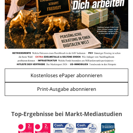
mehr
WEITERE ARTIKEL
zurück
weiter
Kostenloses ePaper abonnieren
Print-Ausgabe abonnieren
Top-Ergebnisse bei Markt-Mediastudien