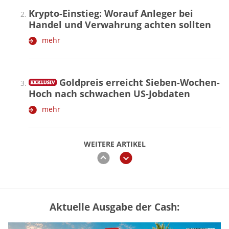
Krypto-Einstieg: Worauf Anleger bei
Handel und Verwahrung achten sollten
mehr
Goldpreis erreicht Sieben-Wochen-
Hoch nach schwachen US-Jobdaten
mehr
WEITERE ARTIKEL
zurück
weiter
Aktuelle Ausgabe der Cash:
Vermieter-Zutritt: Wann Mieter
die Wohnung öffnen müssen